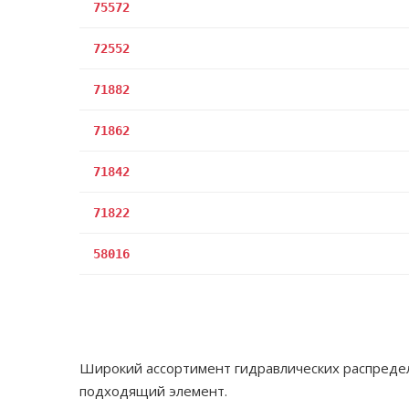
75572
72552
71882
71862
71842
71822
58016
Широкий ассортимент гидравлических распредели
подходящий элемент.