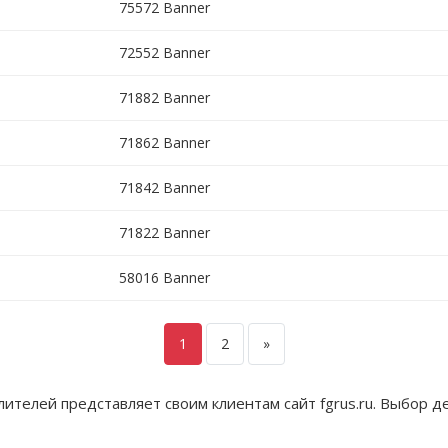
75572 Banner
72552 Banner
71882 Banner
71862 Banner
71842 Banner
71822 Banner
58016 Banner
1
2
»
телей представляет своим клиентам сайт fgrus.ru. Выбор д