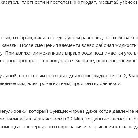
казатели плотности и постепенно отходят. Масштаб утечек н
отник, который, как и в предыдущей разновидности, бывает 
 каналы. После смещения элемента влево рабочая жидкость 
у. При движении механизма вправо вода поднимается уже в
полненное пространство получается меньше, поршень занима
 линий, по которым проходит движение жидкости на: 2, 3 и
авлическим, электромагнитным, простой гидравликой.
 регулировки, который функционирует даже когда давление 
им номинальным значением в 32 Мпа, то данные элементы раб
 помощью поочередного открывания и закрывания каналов 