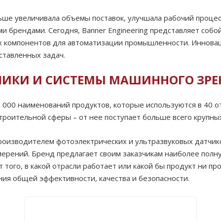
ше увеличивала объемы поставок, улучшала рабочий процес
и брендами. Сегодня, Banner Engineering представляет соб
их компонентов для автоматизации промышленности. Иннова
ставленных задач.
ТЧИКИ И СИСТЕМЫ МАШИННОГО ЗР
 000 наименований продуктов, которые используются в 40 
роительной сферы – от нее поступает больше всего крупных
роизводителем фотоэлектрических и ультразвуковых датчико
ерений. Бренд предлагает своим заказчикам наиболее полн
того, в какой отрасли работает или какой бы продукт ни пр
ия общей эффективности, качества и безопасности.