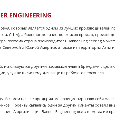
R ENGINEERING
уровня, который является одним из лучших производителей
ота, США), а большое количество офисов продаж, производ
ира, поэтому страна производителя Banner Engineering может
в Северной и Южной Америке, а также на территории Азии 
й, используются другими промышленными брендами с целью
ии, улучшить систему для защиты рабочего персонала.
у. В самом начале предприятие позиционировало себя мале
чиков. Проекты сыпались один за другим: клиенты хотели 
ание. А организация Banner Engineering все это могла им п