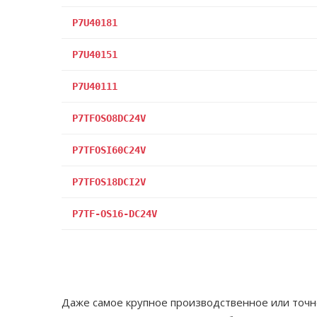
P7U40181
P7U40151
P7U40111
P7TFOSO8DC24V
P7TFOSI60C24V
P7TFOS18DCI2V
P7TF-OS16-DC24V
Даже самое крупное производственное или точн