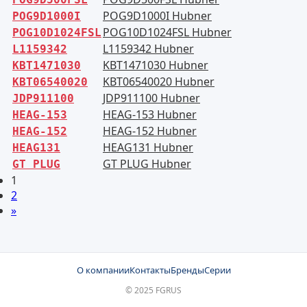
POG9D1000I Hubner
POG9D1000I
POG10D1024FSL Hubner
POG10D1024FSL
L1159342 Hubner
L1159342
KBT1471030 Hubner
KBT1471030
KBT06540020 Hubner
KBT06540020
JDP911100 Hubner
JDP911100
HEAG-153 Hubner
HEAG-153
HEAG-152 Hubner
HEAG-152
HEAG131 Hubner
HEAG131
GT PLUG Hubner
GT PLUG
1
2
»
О компании
Контакты
Бренды
Серии
© 2025 FGRUS