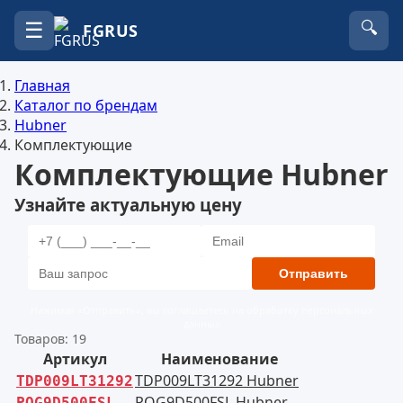
☰
🔍
FGRUS
Главная
Каталог по брендам
Hubner
Комплектующие
Комплектующие Hubner
Узнайте актуальную цену
Отправить
Нажимая «Отправить», вы соглашаетесь на обработку персональных
данных
Товаров: 19
Артикул
Наименование
TDP009LT31292 Hubner
TDP009LT31292
POG9D500FSL Hubner
POG9D500FSL