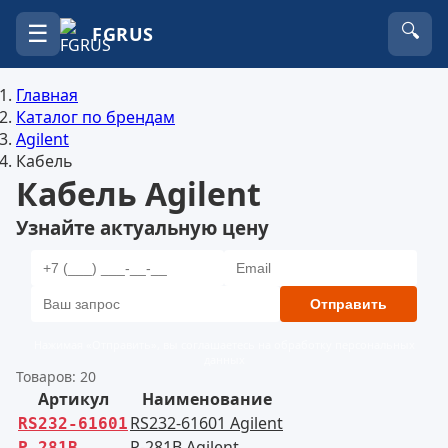
☰
🔍
FGRUS
Главная
Каталог по брендам
Agilent
Кабель
Кабель Agilent
Узнайте актуальную цену
Отправить
Нажимая «Отправить», вы соглашаетесь на обработку персональных
данных
Товаров: 20
Артикул
Наименование
RS232-61601 Agilent
RS232-61601
P-281B Agilent
P-281B