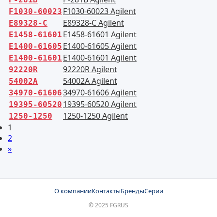
F1030-60023 Agilent
F1030-60023
E89328-C Agilent
E89328-C
E1458-61601 Agilent
E1458-61601
E1400-61605 Agilent
E1400-61605
E1400-61601 Agilent
E1400-61601
92220R Agilent
92220R
54002A Agilent
54002A
34970-61606 Agilent
34970-61606
19395-60520 Agilent
19395-60520
1250-1250 Agilent
1250-1250
1
2
»
О компании
Контакты
Бренды
Серии
© 2025 FGRUS