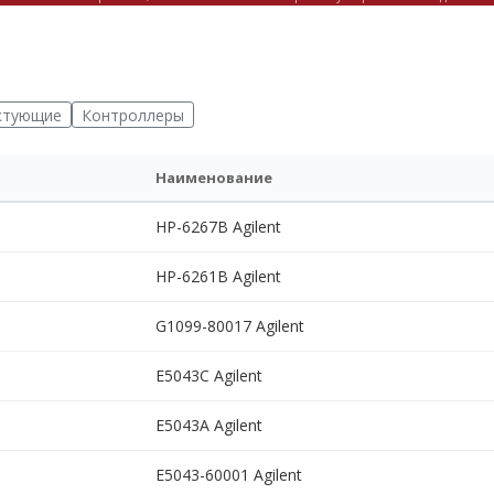
ктующие
Контроллеры
Наименование
HP-6267B Agilent
HP-6261B Agilent
G1099-80017 Agilent
E5043C Agilent
E5043A Agilent
E5043-60001 Agilent