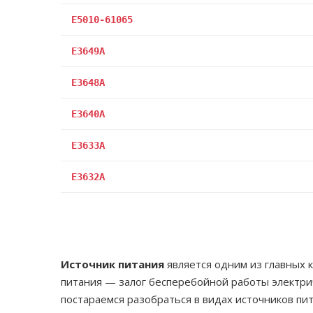
E5010-61065
E3649A
E3648A
E3640A
E3633A
E3632A
Источник питания
является одним из главных 
питания — залог бесперебойной работы электрич
постараемся разобраться в видах источников пит