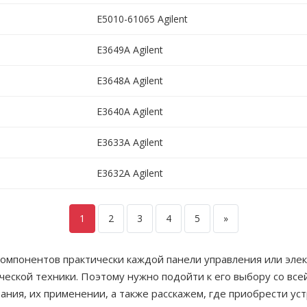
E5010-61065 Agilent
E3649A Agilent
E3648A Agilent
E3640A Agilent
E3633A Agilent
E3632A Agilent
1
2
3
4
5
»
компонентов практически каждой панели управления или эл
еской техники. Поэтому нужно подойти к его выбору со все
ания, их применении, а также расскажем, где приобрести ус