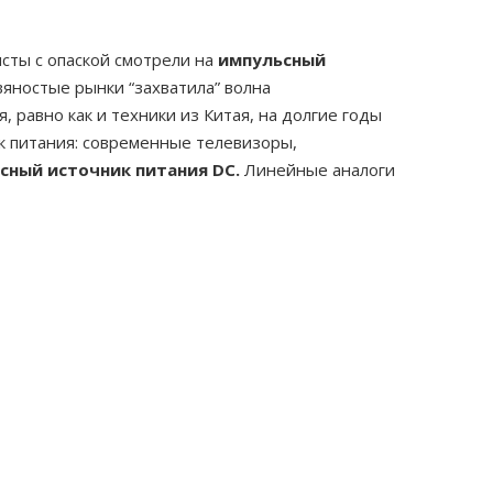
исты с опаской смотрели на
импульсный
вяностые рынки “захватила” волна
 равно как и техники из Китая, на долгие годы
ик питания: современные телевизоры,
сный источник питания DC.
Линейные аналоги