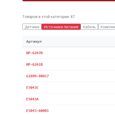
Товаров в этой категории: 87
Датчики
Источники питания
Кабель
Компле
Артикул
HP-6267B
HP-6261B
G1099-80017
E5043C
E5043A
E5043-60001