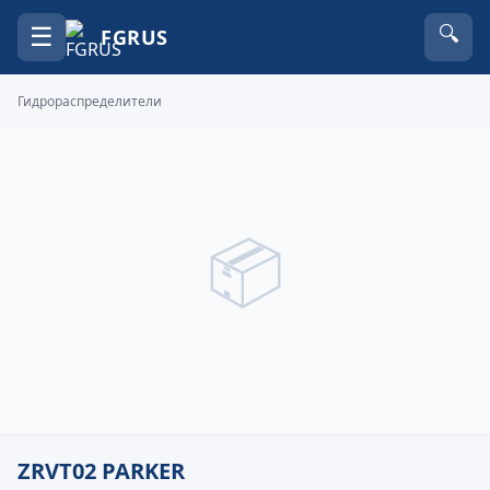
☰
🔍
FGRUS
Гидрораспределители
📦
ZRVT02 PARKER