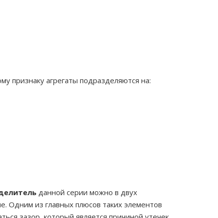
му признаку агрегаты подразделяются на:
делитель
данной серии можно в двух
ие. Одним из главных плюсов таких элементов
ться зазор, который является причиной утечек