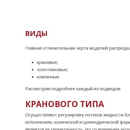
ВИДЫ
Главная отличительная черта моделей распредел
крановые;
золотниковые;
клапанные.
Рассмотрим подробнее каждый из подвидов.
КРАНОВОГО ТИПА
Осуществляют регулировку потоков жидкости б
исполнениях: конической и цилиндрической форм
является их герметичность. Но со временем экс