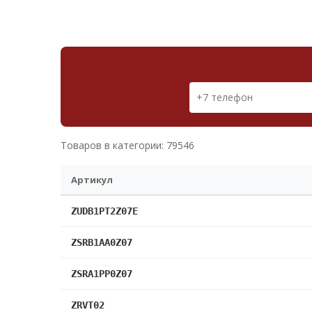
Товаров в категории: 79546
Артикул
ZUDB1PT2Z07E
ZSRB1AA0Z07
ZSRA1PP0Z07
ZRVT02