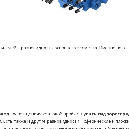
ителей – разновидность основного элемента. Именно по это
лагодаря вращениям крановой пробки.
Купить гидрораспре
. Есть также и другие разновидности – сферические и плоск
плуатации между корпусом крана и пробкой может образовыва