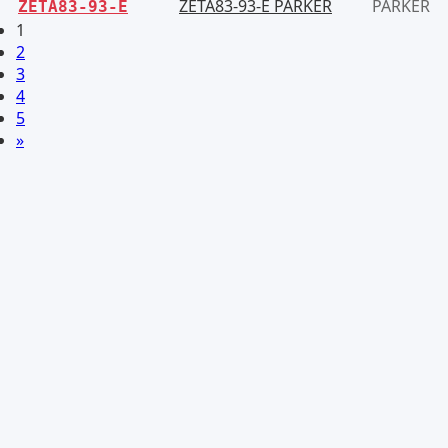
ZETA83-93-E PARKER
PARKER
ZETA83-93-E
1
2
3
4
5
»