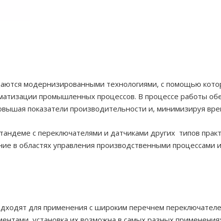
нащаются модернизированными технологиями, с помощью кото
оматизации промышленных процессов. В процессе работы обе
овышая показатели производительности и, минимизируя вре
тандеме с переключателями и датчиками других типов практи
ние в областях управления производственными процессами и
одходят для применения с широким перечнем переключателе
ментами, установка их возможна в самых разных применения