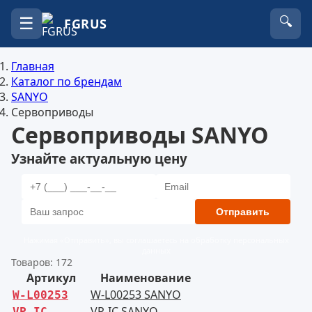
☰
🔍
FGRUS
Главная
Каталог по брендам
SANYO
Сервоприводы
Сервоприводы SANYO
Узнайте актуальную цену
Отправить
Нажимая «Отправить», вы соглашаетесь на обработку персональных
данных
Товаров: 172
Артикул
Наименование
W-L00253 SANYO
W-L00253
VP-IC SANYO
VP-IC