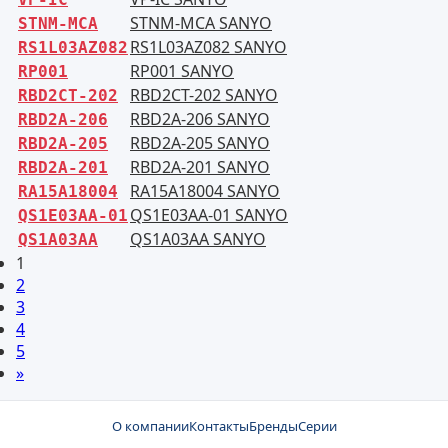
STNM-MCA SANYO
STNM-MCA
RS1L03AZ082 SANYO
RS1L03AZ082
RP001 SANYO
RP001
RBD2CT-202 SANYO
RBD2CT-202
RBD2A-206 SANYO
RBD2A-206
RBD2A-205 SANYO
RBD2A-205
RBD2A-201 SANYO
RBD2A-201
RA15A18004 SANYO
RA15A18004
QS1E03AA-01 SANYO
QS1E03AA-01
QS1A03AA SANYO
QS1A03AA
1
2
3
4
5
»
О компании
Контакты
Бренды
Серии