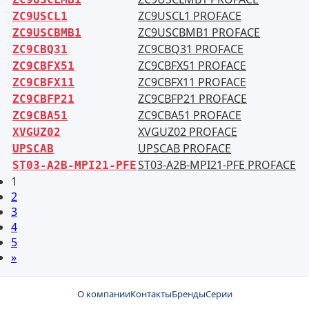
ZC9USCL1 PROFACE
ZC9USCL1
ZC9USCBMB1 PROFACE
ZC9USCBMB1
ZC9CBQ31 PROFACE
ZC9CBQ31
ZC9CBFX51 PROFACE
ZC9CBFX51
ZC9CBFX11 PROFACE
ZC9CBFX11
ZC9CBFP21 PROFACE
ZC9CBFP21
ZC9CBA51 PROFACE
ZC9CBA51
XVGUZ02 PROFACE
XVGUZ02
UPSCAB PROFACE
UPSCAB
ST03-A2B-MPI21-PFE PROFACE
ST03-A2B-MPI21-PFE
1
2
3
4
5
»
О компании
Контакты
Бренды
Серии