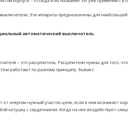
 литом корпусе – отсюда и их название. Их уже применяют в
выключатели. Эти аппараты предназначены для наибольшей с
иальный автоматический выключатель.
чателя – это расцепитель. Расцепители нужны для того, что
а. Они работают по разному принципу. Бывает:
т от энергии нужный участок цепи, если в нем возникает ко
ой катушку с сердечником. Когда на нее воздействует слишк