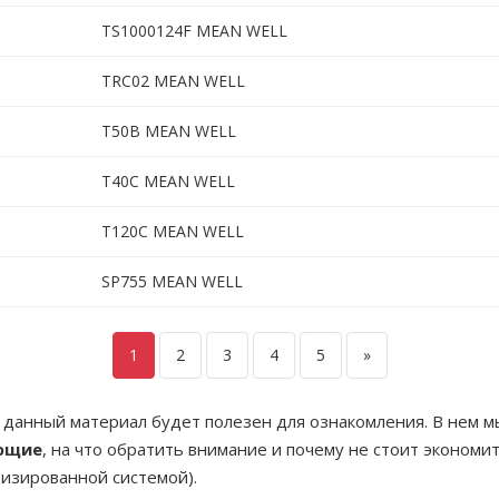
TS1000124F MEAN WELL
TRC02 MEAN WELL
T50B MEAN WELL
T40C MEAN WELL
T120C MEAN WELL
SP755 MEAN WELL
1
2
3
4
5
»
,
данный материал будет полезен для ознакомления. В нем м
ующие
, на что обратить внимание и почему не стоит экономи
изированной системой).