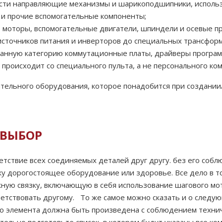
ести направляющие механизмы и шарикоподшипники, использу
 и прочие вспомогательные компоненты;
 моторы, вспомогательные двигатели, шпиндели и осевые пр
источников питания и инверторов до специальных трансформ
анную категорию коммутационные платы, драйверы программ
происходит со специального пульта, а не персонального ко
ательного оборудования, которое понадобится при создании
 ВЫБОР
етствие всех соединяемых деталей друг другу. без его соб
ску дорогостоящее оборудование или здоровье. Все дело в 
ную связку, включающую в себя использование шагового мот
ветствовать другому. То же самое можно сказать и о след
го элемента должна быть произведена с соблюдением техни