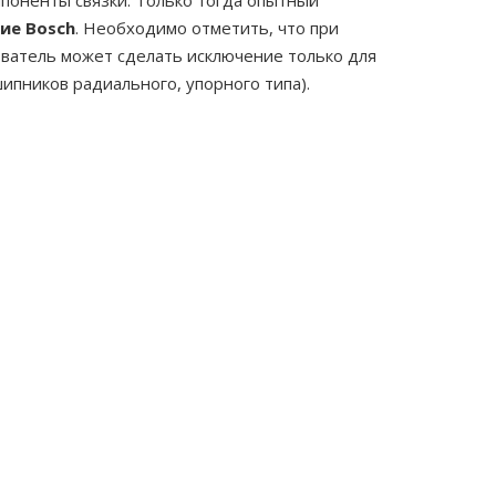
мпоненты связки. Только тогда опытный
ие Bosch
. Необходимо отметить, что при
ователь может сделать исключение только для
ипников радиального, упорного типа).