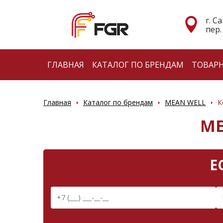
г. С
пер.
ГЛАВНАЯ
КАТАЛОГ ПО БРЕНДАМ
ТОВАР
Главная
Каталог по брендам
MEAN WELL
К
ME
Е