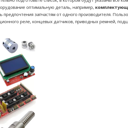
ельно подготовьте список, в котором будут указаны все ко
борудование оптимальную деталь, например,
комплектующ
ть предпочтения запчастям от одного производителя. Польз
ционного реле, концевых датчиков, приводных ремней, подш