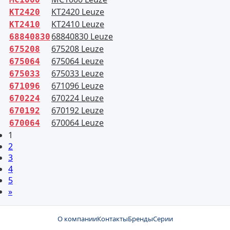
KT2420 Leuze
KT2420
KT2410 Leuze
KT2410
68840830 Leuze
68840830
675208 Leuze
675208
675064 Leuze
675064
675033 Leuze
675033
671096 Leuze
671096
670224 Leuze
670224
670192 Leuze
670192
670064 Leuze
670064
1
2
3
4
5
»
О компании
Контакты
Бренды
Серии