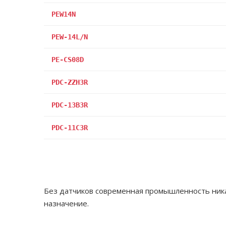
PEW14N
PEW-14L/N
PE-CS08D
PDC-ZZH3R
PDC-13B3R
PDC-11C3R
Без датчиков современная промышленность ника
назначение.