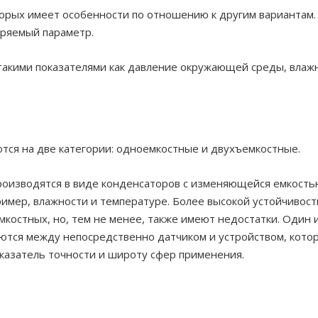
торых имеет особенности по отношению к другим вариантам. 
еряемый параметр.
такими показателями как давление окружающей среды, влаж
тся на две категории: одноемкостные и двухъемкостные.
роизводятся в виде конденсаторов с изменяющейся емкость
ример, влажности и температуре. Более высокой устойчивос
остных, но, тем не менее, также имеют недостатки. Один и
ются между непосредственно датчиком и устройством, кото
оказатель точности и широту сфер применения.