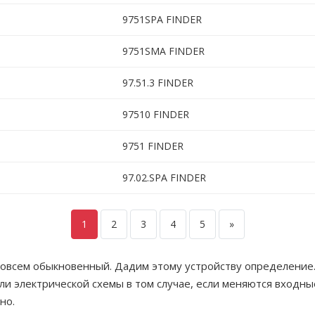
9751SPA FINDER
9751SMA FINDER
97.51.3 FINDER
97510 FINDER
9751 FINDER
97.02.SPA FINDER
1
2
3
4
5
»
совсем обыкновенный. Дадим этому устройству определение.
и электрической схемы в том случае, если меняются входные
но.