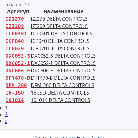
Товаров: 17
Артикул
Наименование
IZI270 DELTA CONTROLS
IZI270
IZI209 DELTA CONTROLS
IZI209
ICP0401 DELTA CONTROLS
ICP0401
ICP040 DELTA CONTROLS
ICP040
ICP020 DELTA CONTROLS
ICP020
DXC052-3 DELTA CONTROLS
DXC052-3
DXC052-1 DELTA CONTROLS
DXC052-1
DSC606-E DELTA CONTROLS
DSC606-E
DFT470-B DELTA CONTROLS
DFT470-B
DFM-200 DELTA CONTROLS
DFM-200
16-ISO DELTA CONTROLS
16-ISO
101014 DELTA CONTROLS
101014
1
2
»
О компании
Контакты
Бренды
Серии