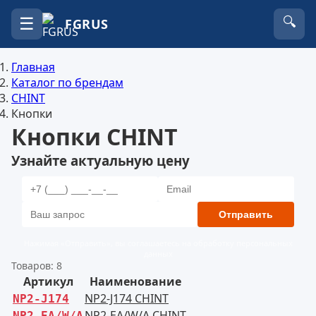
☰
🔍
FGRUS
Главная
Каталог по брендам
CHINT
Кнопки
Кнопки CHINT
Узнайте актуальную цену
Отправить
Нажимая «Отправить», вы соглашаетесь на обработку персональных
данных
Товаров: 8
Артикул
Наименование
NP2-J174 CHINT
NP2-J174
NP2-EA/W/A CHINT
NP2-EA/W/A