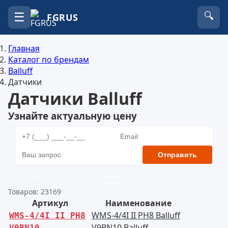
☰
🔍
FGRUS
Главная
Каталог по брендам
Balluff
Датчики
Датчики Balluff
Узнайте актуальную цену
Отправить
Нажимая «Отправить», вы соглашаетесь на обработку персональных
данных
Товаров: 23169
Артикул
Наименование
WMS-4/4I II PH8 Balluff
WMS-4/4I II PH8
V9BN10 Balluff
V9BN10