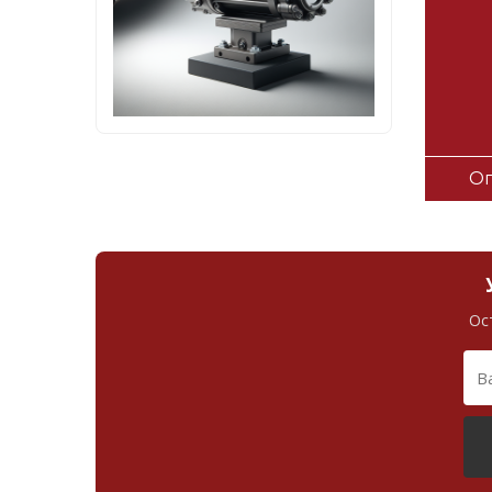
Оп
Ос