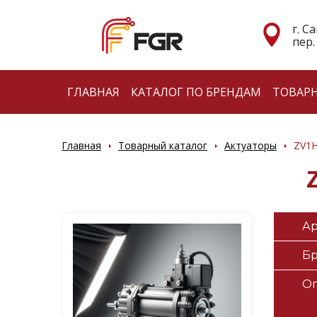
г. С
пер.
ГЛАВНАЯ
КАТАЛОГ ПО БРЕНДАМ
ТОВАР
Главная
Товарный каталог
Актуаторы
ZV1H
Ар
Б
О