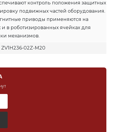
еспечивают контроль положения защитных
ировку подвижных частей оборудования.
агнитные приводы применяются на
х и в роботизированных ячейках для
вки механизмов.
 - ZV1H236-02Z-M20
А
нут