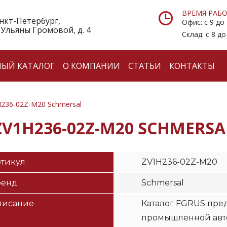
ВРЕМЯ РАБО
анкт-Петербург,
Офис: с 9 до
 Ульяны Громовой, д. 4
Склад: с 8 до
НЫЙ КАТАЛОГ
О КОМПАНИИ
СТАТЬИ
КОНТАКТЫ
236-02Z-M20 Schmersal
ZV1H236-02Z-M20 SCHMERSA
тикул
ZV1H236-02Z-M20
ренд
Schmersal
писание
Каталог FGRUS пред
промышленной авто