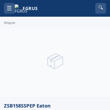
☰
🔍
FGRUS
Модули
📦
ZSB158SSPEP Eaton