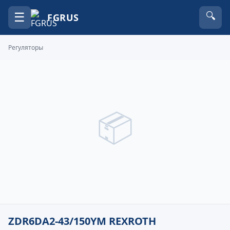
☰
🔍
FGRUS
Регуляторы
📦
ZDR6DA2-43/150YM REXROTH