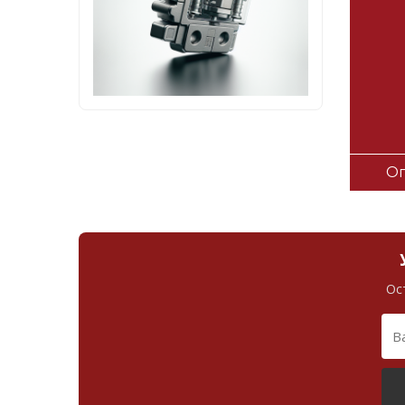
Оп
Ос