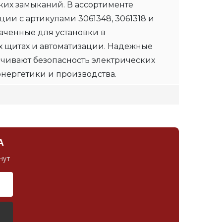
ких замыканий. В ассортименте
ии с артикулами 3061348, 3061318 и
аченные для установки в
 щитах и автоматизации. Надежные
чивают безопасность электрических
энергетики и производства.
А
нут