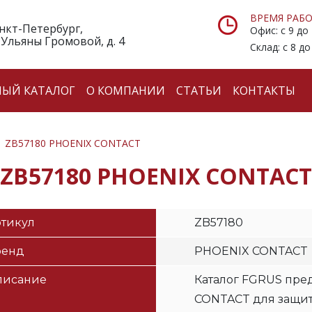
ВРЕМЯ РАБО
анкт-Петербург,
Офис: с 9 до
 Ульяны Громовой, д. 4
Склад: с 8 до
НЫЙ КАТАЛОГ
О КОМПАНИИ
СТАТЬИ
КОНТАКТЫ
ZB57180 PHOENIX CONTACT
ZB57180 PHOENIX CONTACT
тикул
ZB57180
ренд
PHOENIX CONTACT
писание
Каталог FGRUS пре
CONTACT для защи