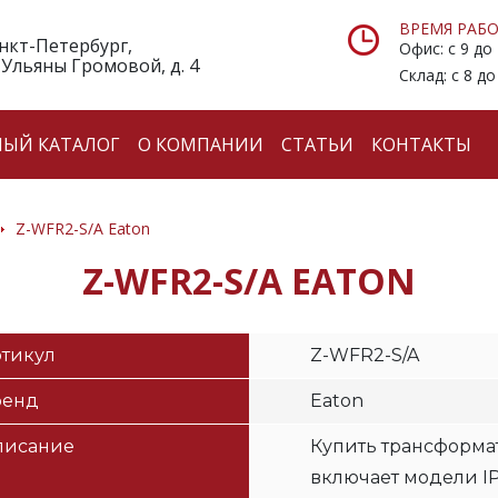
ВРЕМЯ РАБО
анкт-Петербург,
Офис: с 9 до
 Ульяны Громовой, д. 4
Склад: с 8 до
НЫЙ КАТАЛОГ
О КОМПАНИИ
СТАТЬИ
КОНТАКТЫ
Z-WFR2-S/A Eaton
Z-WFR2-S/A EATON
тикул
Z-WFR2-S/A
ренд
Eaton
писание
Купить трансформат
включает модели IP