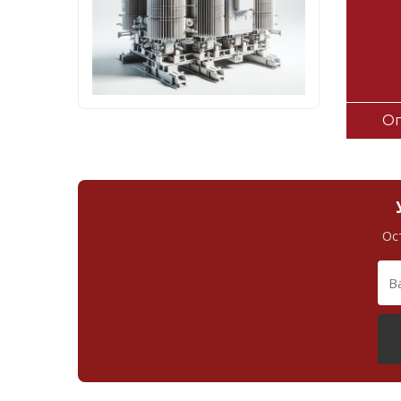
Оп
Ос