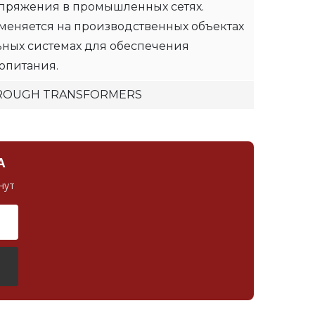
пряжения в промышленных сетях.
еняется на производственных объектах
ьных системах для обеспечения
опитания.
HROUGH TRANSFORMERS
А
нут