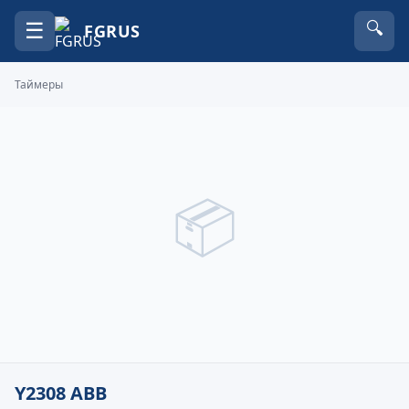
☰
🔍
FGRUS
Таймеры
📦
Y2308 ABB