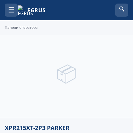
☰
🔍
FGRUS
Панели оператора
📦
XPR215XT-2P3 PARKER