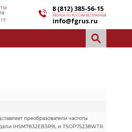
8 (812) 385-56-15
ТЫ:
 18
ЗВОНОК ПО РОССИИ БЕСПЛАТНЫЙ
info@fgrus.ru
 17
ставляет преобразователи частоты
одели IHSM7832EB3R9L и TSOP75238WTR.