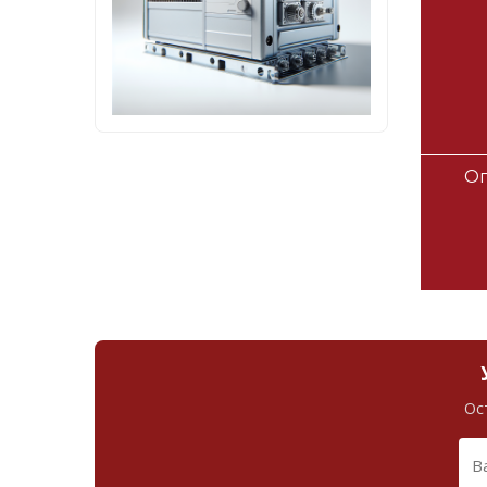
Оп
Ос