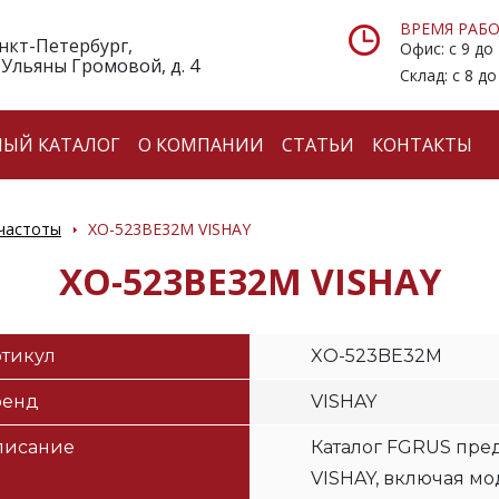
ВРЕМЯ РАБО
анкт-Петербург,
Офис: с 9 до
 Ульяны Громовой, д. 4
Склад: с 8 до
НЫЙ КАТАЛОГ
О КОМПАНИИ
СТАТЬИ
КОНТАКТЫ
частоты
XO-523BE32M VISHAY
XO-523BE32M VISHAY
тикул
XO-523BE32M
ренд
VISHAY
писание
Каталог FGRUS пред
VISHAY, включая м