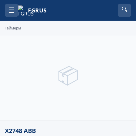
☰
🔍
FGRUS
Таймеры
📦
X2748 ABB