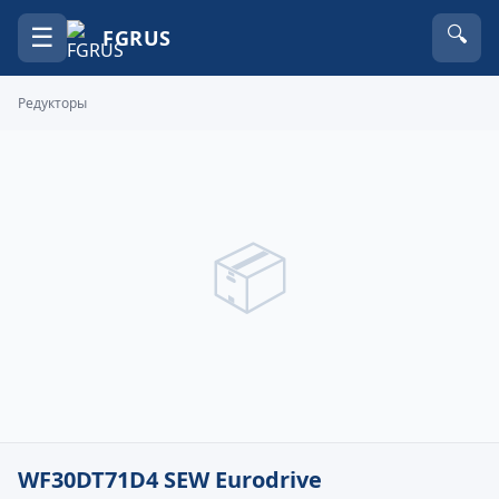
☰
🔍
FGRUS
Редукторы
📦
WF30DT71D4 SEW Eurodrive