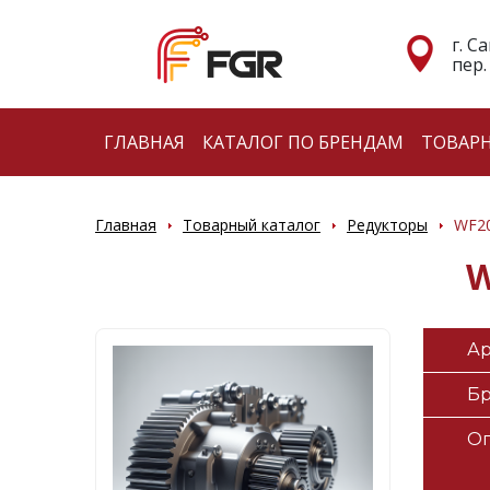
г. С
пер.
ГЛАВНАЯ
КАТАЛОГ ПО БРЕНДАМ
ТОВАР
Главная
Товарный каталог
Редукторы
WF20
W
Ар
Б
О