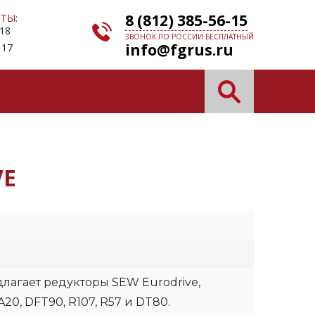
8 (812) 385-56-15
ТЫ:
 18
ЗВОНОК ПО РОССИИ БЕСПЛАТНЫЙ
info@fgrus.ru
 17
VE
лагает редукторы SEW Eurodrive,
0, DFT90, R107, R57 и DT80.