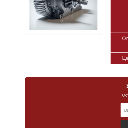
Оп
Ц
Ос