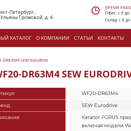
ВРЕМЯ РАБО
анкт-Петербург,
Офис: с 9 до
 Ульяны Громовой, д. 4
Склад: с 8 до
НЫЙ КАТАЛОГ
О КОМПАНИИ
СТАТЬИ
КОНТАКТЫ
-DR63M4 SEW Eurodrive
F20-DR63M4 SEW EURODRI
тикул
WF20-DR63M4
ренд
SEW Eurodrive
писание
Каталог FGRUS пред
включая модели WA2