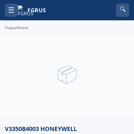
☰
🔍
FGRUS
Подшибники
📦
V3350B4003 HONEYWELL