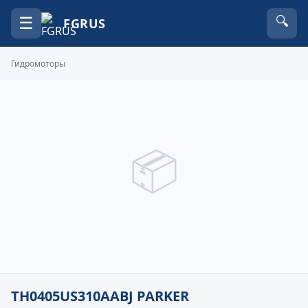
☰
🔍
FGRUS
Гидромоторы
📦
TH0405US310AABJ PARKER