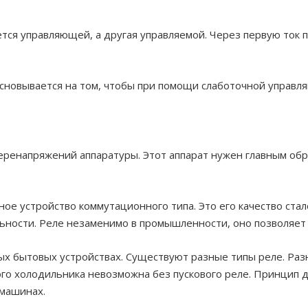
ется управляющей, а другая управляемой. Через первую ток п
сновывается на том, чтобы при помощи слаботочной управл
еренапряжений аппаратуры. Этот аппарат нужен главным обр
ное устройство коммутационного типа. Это его качество ста
ьности. Реле незаменимо в промышленности, оно позволяет
х бытовых устройствах. Существуют разные типы реле. Раз
ого холодильника невозможна без пускового реле. Принцип д
 машинах.