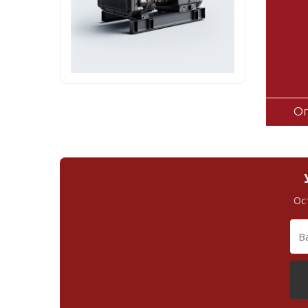
Оп
Ос