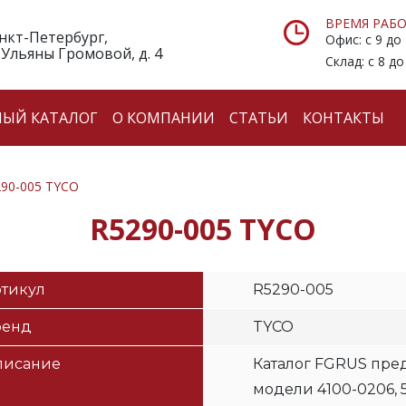
ВРЕМЯ РАБО
анкт-Петербург,
Офис: с 9 до
 Ульяны Громовой, д. 4
Склад: с 8 до
НЫЙ КАТАЛОГ
О КОМПАНИИ
СТАТЬИ
КОНТАКТЫ
90-005 TYCO
R5290-005 TYCO
тикул
R5290-005
ренд
TYCO
писание
Каталог FGRUS пре
модели 4100-0206, 