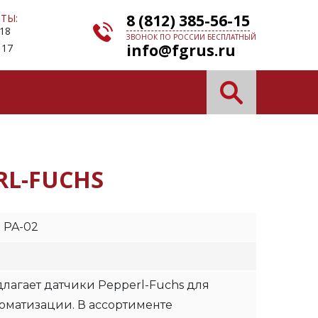
8 (812) 385-56-15
ТЫ:
 18
ЗВОНОК ПО РОССИИ БЕСПЛАТНЫЙ
info@fgrus.ru
 17
RL-FUCHS
 PA-02
лагает датчики Pepperl-Fuchs для
матизации. В ассортименте