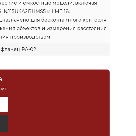
ческие и ёмкостные модели, включая
, NJ15U4A2BHMS5 и LME 18.
назначено для бесконтактного контроля
жения объектов и измерения расстояния
ния производством.
 фланец PA-02
А
нут