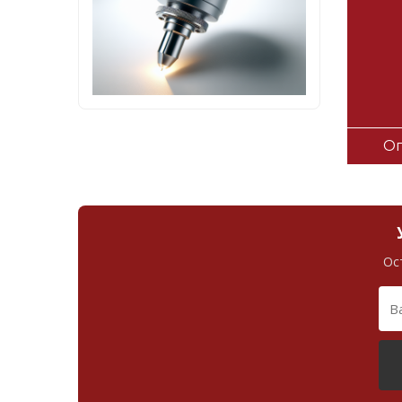
Оп
Ос