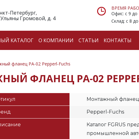
ВРЕМЯ РАБО
анкт-Петербург,
Офис: с 9 до
 Ульяны Громовой, д. 4
Склад: с 8 до
НЫЙ КАТАЛОГ
О КОМПАНИИ
СТАТЬИ
КОНТАКТЫ
ный фланец PA-02 Pepperl-Fuchs
ЫЙ ФЛАНЕЦ PA-02 PEPPE
тикул
Монтажный фланец
ренд
Pepperl-Fuchs
писание
Каталог FGRUS пред
промышленной авто