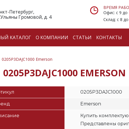
ВРЕМЯ РАБО
анкт-Петербург,
Офис: с 9 до
 Ульяны Громовой, д. 4
Склад: с 8 до
НЫЙ КАТАЛОГ
О КОМПАНИИ
СТАТЬИ
КОНТАКТЫ
0205P3DAJC1000 Emerson
0205P3DAJC1000 EMERSON
тикул
0205P3DAJC1000
ренд
Emerson
писание
Купить комплектую
Представлены ори