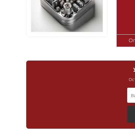
Оп
Ос