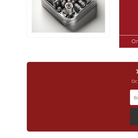
Оп
Ос