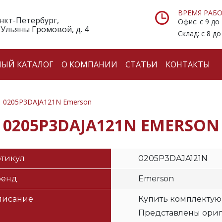
ВРЕМЯ РАБО
анкт-Петербург,
Офис: с 9 до
 Ульяны Громовой, д. 4
Склад: с 8 до
НЫЙ КАТАЛОГ
О КОМПАНИИ
СТАТЬИ
КОНТАКТЫ
0205P3DAJA121N Emerson
0205P3DAJA121N EMERSON
тикул
0205P3DAJA121N
ренд
Emerson
писание
Купить комплектую
Представлены ори