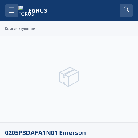
☰
🔍
FGRUS
Комплектующие
📦
0205P3DAFA1N01 Emerson