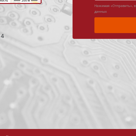
Нажимая «Отправить», 
данных
 4