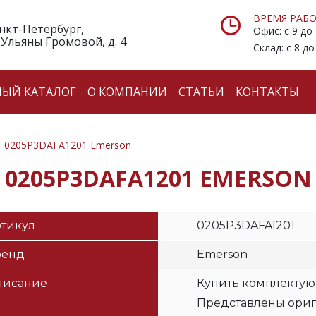
ВРЕМЯ РАБО
анкт-Петербург,
Офис: с 9 до
 Ульяны Громовой, д. 4
Склад: с 8 до
НЫЙ КАТАЛОГ
О КОМПАНИИ
СТАТЬИ
КОНТАКТЫ
0205P3DAFA1201 Emerson
0205P3DAFA1201 EMERSON
тикул
0205P3DAFA1201
ренд
Emerson
писание
Купить комплектую
Представлены ори