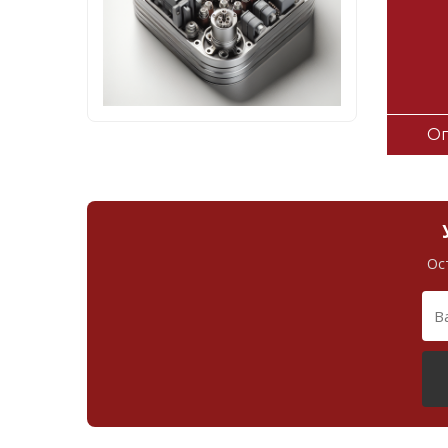
Оп
Ос