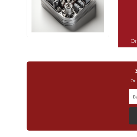
Оп
Ос