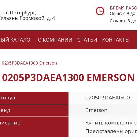
ВРЕМЯ РАБО
анкт-Петербург,
Офис: с 9 до
 Ульяны Громовой, д. 4
Склад: с 8 до
НЫЙ КАТАЛОГ
О КОМПАНИИ
СТАТЬИ
КОНТАКТЫ
0205P3DAEA1300 Emerson
0205P3DAEA1300 EMERSON
тикул
0205P3DAEA1300
ренд
Emerson
писание
Купить комплектую
Представлены ори