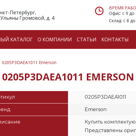
ВРЕМЯ РАБО
анкт-Петербург,
Офис: с 9 до
 Ульяны Громовой, д. 4
Склад: с 8 до
НЫЙ КАТАЛОГ
О КОМПАНИИ
СТАТЬИ
КОНТАКТЫ
0205P3DAEA1011 Emerson
0205P3DAEA1011 EMERSON
тикул
0205P3DAEA1011
ренд
Emerson
писание
Купить комплектую
Представлены ори