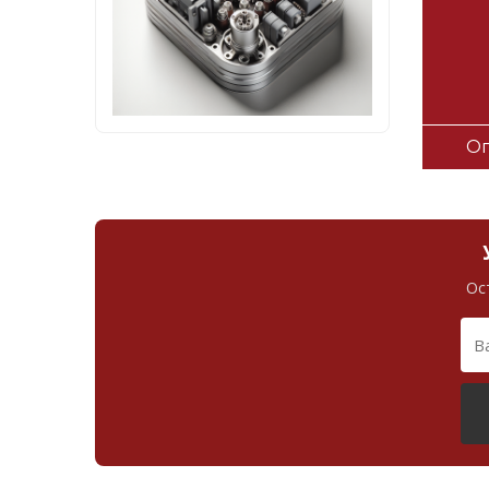
Оп
Ос