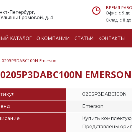
ВРЕМЯ РАБО
анкт-Петербург,
Офис: с 9 до
 Ульяны Громовой, д. 4
Склад: с 8 до
НЫЙ КАТАЛОГ
О КОМПАНИИ
СТАТЬИ
КОНТАКТЫ
0205P3DABC100N Emerson
0205P3DABC100N EMERSON
тикул
0205P3DABC100N
ренд
Emerson
писание
Купить комплектую
Представлены ори