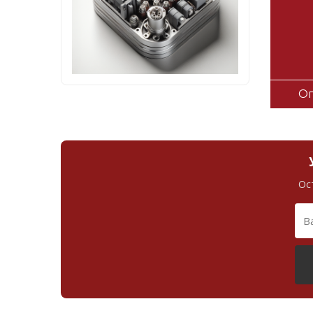
Оп
Ос