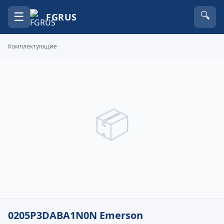
☰
🔍
FGRUS
Комплектующие
📦
0205P3DABA1N0N Emerson