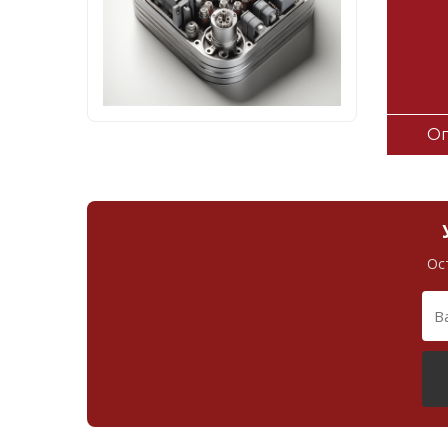
Оп
Ос