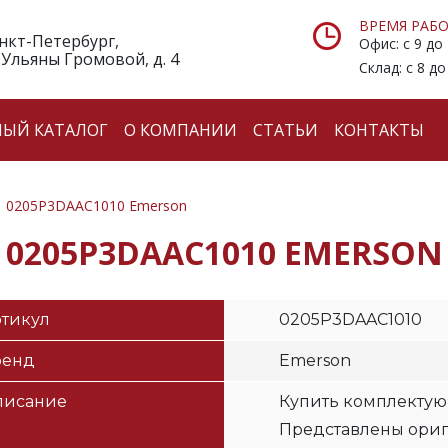
ВРЕМЯ РАБО
анкт-Петербург,
Офис: с 9 до
 Ульяны Громовой, д. 4
Склад: с 8 до
НЫЙ КАТАЛОГ
О КОМПАНИИ
СТАТЬИ
КОНТАКТЫ
0205P3DAAC1010 Emerson
0205P3DAAC1010 EMERSON
тикул
0205P3DAAC1010
ренд
Emerson
писание
Купить комплектую
Представлены ори