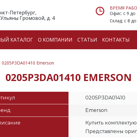
ВРЕМЯ РАБО
анкт-Петербург,
Офис: с 9 до
 Ульяны Громовой, д. 4
Склад: с 8 до
НЫЙ КАТАЛОГ
О КОМПАНИИ
СТАТЬИ
КОНТАКТЫ
0205P3DA01410 Emerson
0205P3DA01410 EMERSON
тикул
0205P3DA01410
ренд
Emerson
писание
Купить комплектую
Представлены ори