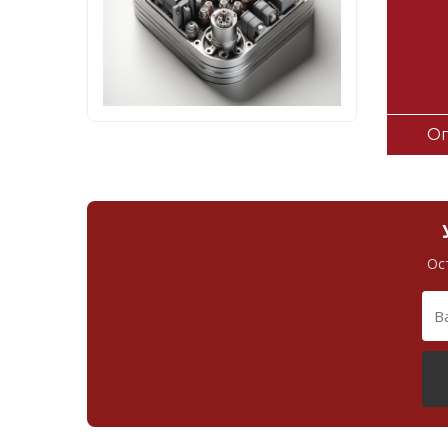
Оп
Ос