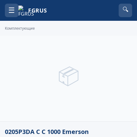
☰
🔍
FGRUS
Комплектующие
📦
0205P3DA C C 1000 Emerson