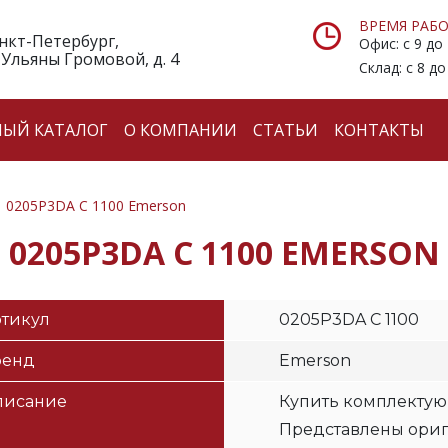
ВРЕМЯ РАБО
анкт-Петербург,
Офис: с 9 до
 Ульяны Громовой, д. 4
Склад: с 8 до
НЫЙ КАТАЛОГ
О КОМПАНИИ
СТАТЬИ
КОНТАКТЫ
0205P3DA C 1100 Emerson
0205P3DA C 1100 EMERSON
тикул
0205P3DA C 1100
ренд
Emerson
писание
Купить комплектую
Представлены ори