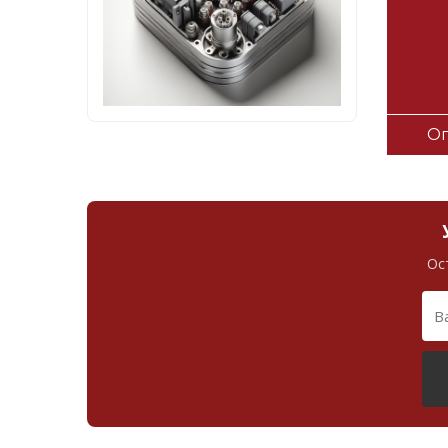
Оп
Ос