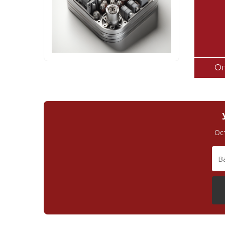
Оп
Ос