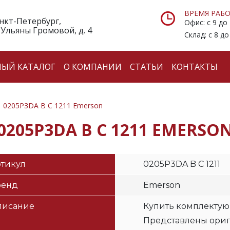
ВРЕМЯ РАБО
анкт-Петербург,
Офис: с 9 до
 Ульяны Громовой, д. 4
Склад: с 8 до
НЫЙ КАТАЛОГ
О КОМПАНИИ
СТАТЬИ
КОНТАКТЫ
0205P3DA B C 1211 Emerson
0205P3DA B C 1211 EMERSO
тикул
0205P3DA B C 1211
ренд
Emerson
писание
Купить комплектую
Представлены ори