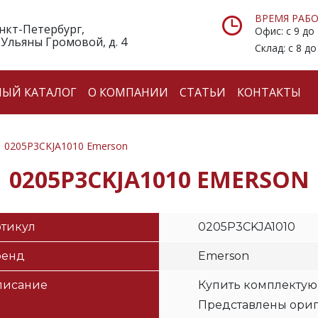
ВРЕМЯ РАБО
анкт-Петербург,
Офис: с 9 до
 Ульяны Громовой, д. 4
Склад: с 8 до
НЫЙ КАТАЛОГ
О КОМПАНИИ
СТАТЬИ
КОНТАКТЫ
0205P3CKJA1010 Emerson
0205P3CKJA1010 EMERSON
тикул
0205P3CKJA1010
ренд
Emerson
писание
Купить комплектую
Представлены ори