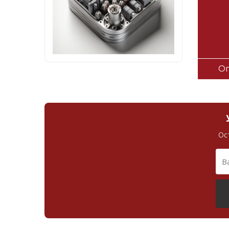
Оп
Ос